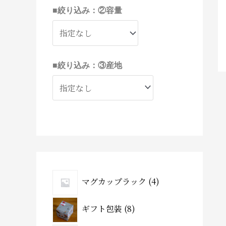
■絞り込み：②容量
■絞り込み：③産地
マグカップラック
4
ギフト包装
8