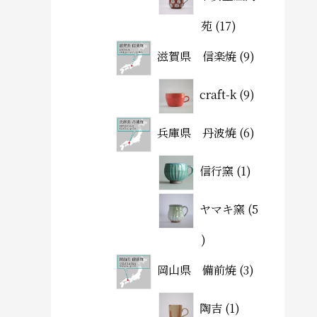
苑
17
滋賀県 信楽焼
9
craft-k
9
兵庫県 丹波焼
6
信行窯
1
ヤマキ窯
5
岡山県 備前焼
3
陶吉
1