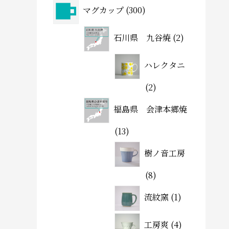
マグカップ
300
石川県 九谷焼
2
ハレクタニ
2
福島県 会津本郷焼
13
樹ノ音工房
8
流紋窯
1
工房爽
4