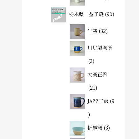
栃木県 益子焼
90
牛窯
32
川尻製陶所
3
大高正希
21
JAZZ工房
9
折越窯
3