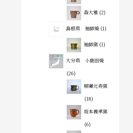
森大雅
2
島根県 袖師焼
1
袖師窯
1
大分県 小鹿田焼
26
柳瀬元寿窯
18
坂本義孝窯
6