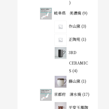
岐阜県 美濃焼
9
作山窯
3
正陶苑
1
3RD
CERAMIC
S
4
藤山窯
1
京都府 清水焼
17
平安玉凰陶