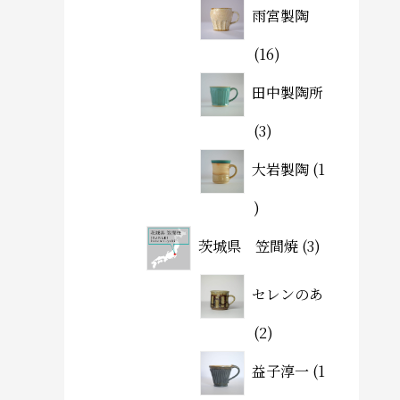
雨宮製陶
16
田中製陶所
3
大岩製陶
1
茨城県 笠間焼
3
セレンのあ
2
益子淳一
1