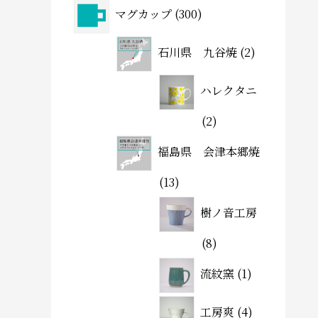
マグカップ
300
石川県 九谷焼
2
ハレクタニ
2
福島県 会津本郷焼
13
樹ノ音工房
8
流紋窯
1
工房爽
4