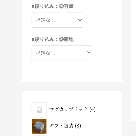
■絞り込み：②容量
■絞り込み：③産地
マグカップラック
4
ギフト包装
8