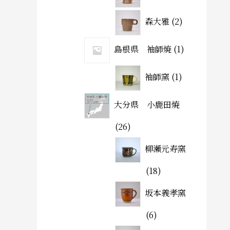
森大雅
2
島根県 袖師焼
1
袖師窯
1
大分県 小鹿田焼
26
柳瀬元寿窯
18
坂本義孝窯
6