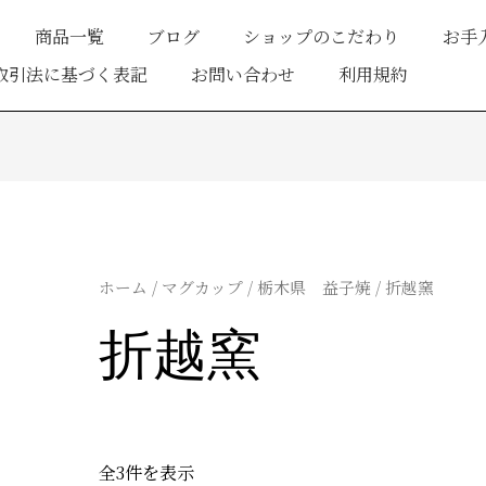
商品一覧
ブログ
ショップのこだわり
お手
取引法に基づく表記
お問い合わせ
利用規約
新
し
い
順
ホーム
/
マグカップ
/
栃木県 益子焼
/ 折越窯
折越窯
全3件を表示