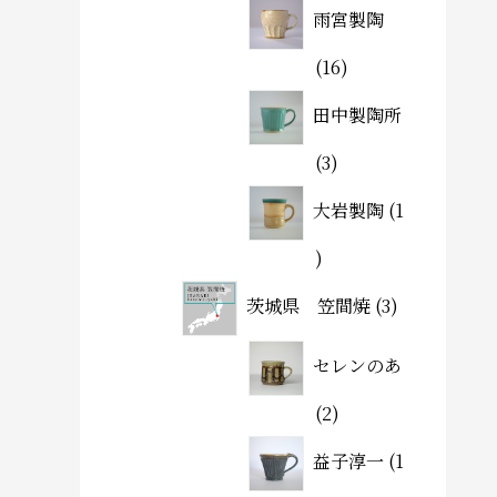
雨宮製陶
16
田中製陶所
3
大岩製陶
1
茨城県 笠間焼
3
セレンのあ
2
益子淳一
1