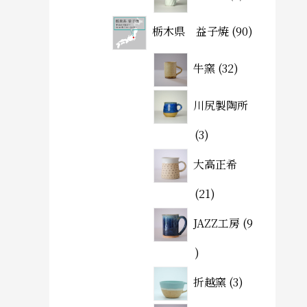
栃木県 益子焼
90
牛窯
32
川尻製陶所
3
大高正希
21
JAZZ工房
9
折越窯
3