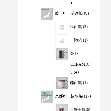
岐阜県 美濃焼
9
作山窯
3
正陶苑
1
3RD
CERAMIC
S
4
藤山窯
1
京都府 清水焼
17
平安玉凰陶