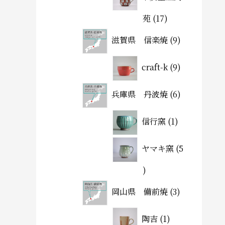
苑
17
滋賀県 信楽焼
9
craft-k
9
兵庫県 丹波焼
6
信行窯
1
ヤマキ窯
5
岡山県 備前焼
3
陶吉
1