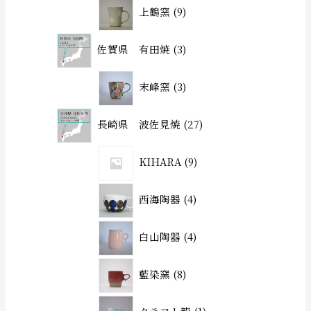
上鶴窯
9
佐賀県 有田焼
3
末峰窯
3
長崎県 波佐見焼
27
KIHARA
9
西海陶器
4
白山陶器
4
藍染窯
8