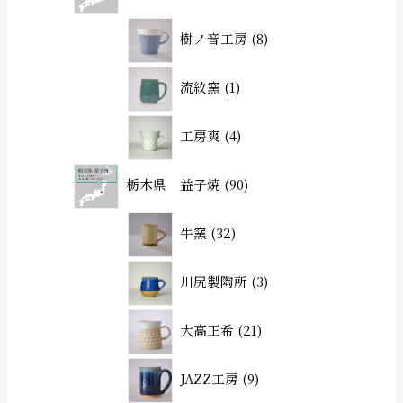
樹ノ音工房
8
流紋窯
1
工房爽
4
栃木県 益子焼
90
牛窯
32
川尻製陶所
3
大高正希
21
JAZZ工房
9