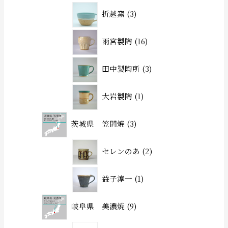
折越窯
3
雨宮製陶
16
田中製陶所
3
大岩製陶
1
茨城県 笠間焼
3
セレンのあ
2
益子淳一
1
岐阜県 美濃焼
9