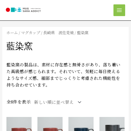
内
Mai
容
Men
を
新
ス
し
キ
い
ホーム
/
マグカップ
/
長崎県 波佐見焼
/ 藍染窯
順
ッ
プ
藍染窯
藍染窯の製品は、素材に存在感と無骨さがあり、落ち着い
た高級感が感じられます。それでいて、気軽に毎日使える
ようなサイズ感、細部までじっくりと考慮された機能性を
持ち合わせています。
全8件を表示