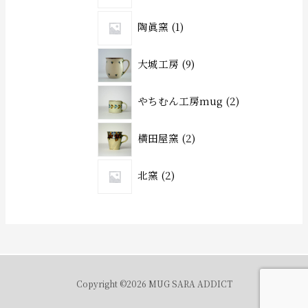
陶眞窯
1
大城工房
9
やちむん工房mug
2
横田屋窯
2
北窯
2
Copyright ©2026 MUG SARA ADDICT