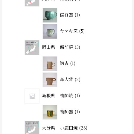
信行窯
1
ヤマキ窯
5
岡山県 備前焼
3
陶吉
1
森大雅
2
島根県 袖師焼
1
袖師窯
1
大分県 小鹿田焼
26