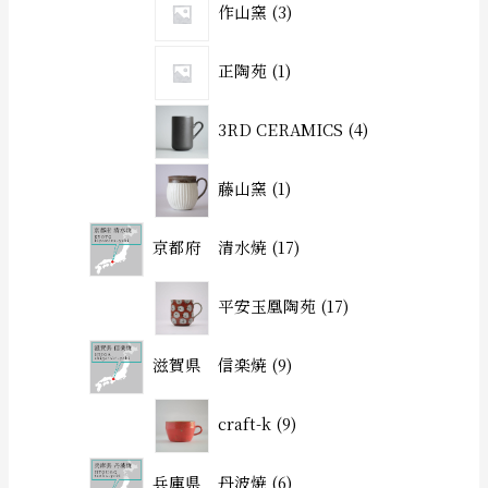
作山窯
3
正陶苑
1
3RD CERAMICS
4
藤山窯
1
京都府 清水焼
17
平安玉凰陶苑
17
滋賀県 信楽焼
9
craft-k
9
兵庫県 丹波焼
6