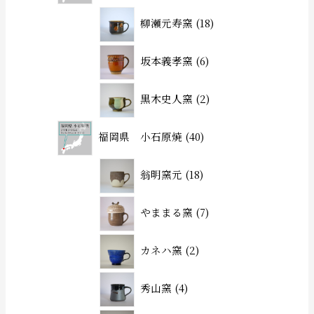
柳瀬元寿窯
18
坂本義孝窯
6
黒木史人窯
2
福岡県 小石原焼
40
翁明窯元
18
やままる窯
7
カネハ窯
2
秀山窯
4