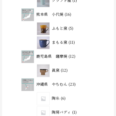
クラフト龍
1
熊本県 小代焼
16
ふもと窯
5
まもる窯
11
鹿児島県 薩摩焼
12
眞窯
12
沖縄県 やちむん
23
陶糸
6
陶房バディ
1