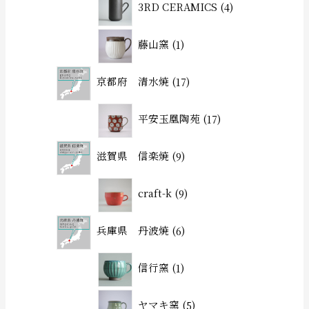
3RD CERAMICS
4
藤山窯
1
京都府 清水焼
17
平安玉凰陶苑
17
滋賀県 信楽焼
9
craft-k
9
兵庫県 丹波焼
6
信行窯
1
ヤマキ窯
5