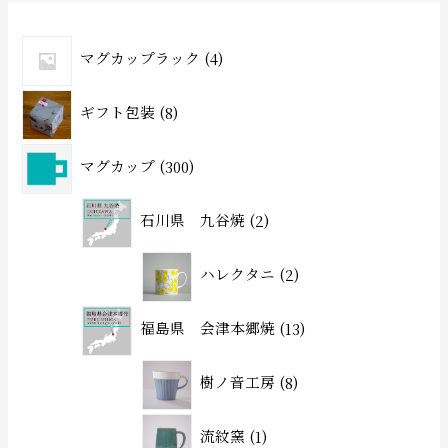
マグカップラック
4
ギフト包装
8
マグカップ
300
石川県 九谷焼
2
ハレクタニ
2
福島県 会津本郷焼
13
樹ノ音工房
8
流紋窯
1