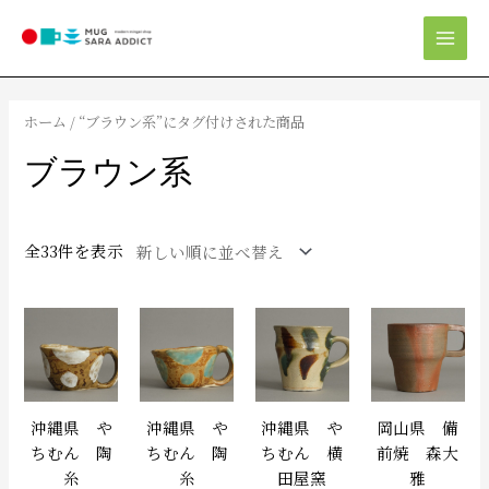
内
Mai
容
Men
を
新
ス
し
キ
い
ホーム
/ “ブラウン系”にタグ付けされた商品
順
ッ
プ
ブラウン系
全33件を表示
沖縄県 や
沖縄県 や
沖縄県 や
岡山県 備
ちむん 陶
ちむん 陶
ちむん 横
前焼 森大
糸
糸
田屋窯
雅