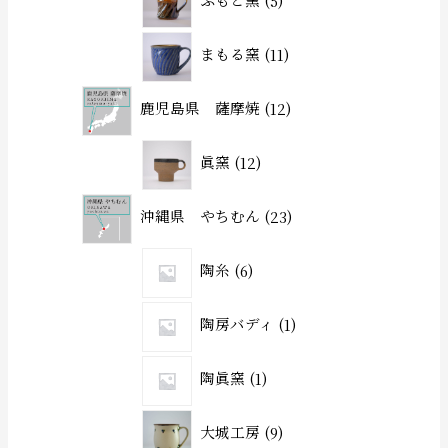
まもる窯
11
鹿児島県 薩摩焼
12
眞窯
12
沖縄県 やちむん
23
陶糸
6
陶房バディ
1
陶眞窯
1
大城工房
9