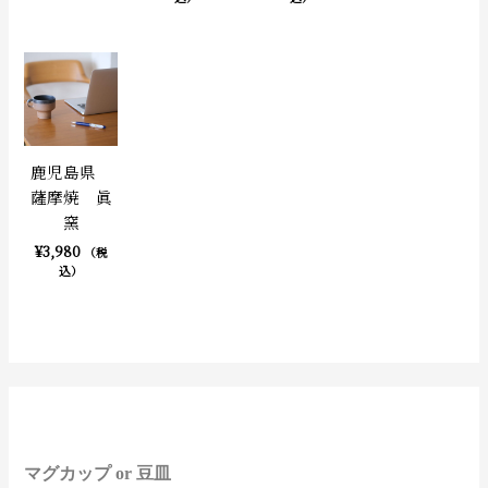
鹿児島県
薩摩焼 眞
窯
¥
3,980
（税
込）
8
3
4
1
6
2
1
3
1
1
1
1
1
1
1
4
3
3
9
3
9
6
3
4
9
3
3
8
2
2
9
1
1
9
1
1
5
4
4
5
9
2
9
2
9
1
1
1
2
4
1
2
2
2
1
1
8
3
3
6
7
2
2
2
1
1
1
4
2
個
0
個
個
個
個
2
2
個
個
個
個
個
個
個
個
個
個
個
個
個
個
個
個
個
個
個
個
個
個
個
7
6
0
個
個
個
個
個
個
個
個
個
個
個
1
6
8
1
0
2
6
7
3
個
個
個
個
個
個
個
個
個
個
3
8
7
個
個
の
0
の
の
の
の
個
個
の
の
の
の
の
の
の
の
の
の
の
の
の
の
の
の
の
の
の
の
の
の
の
個
個
個
の
の
の
の
の
の
の
の
の
の
の
個
個
個
個
個
個
個
個
個
の
の
の
の
の
の
の
の
の
の
個
個
個
の
の
マグカップ or 豆皿