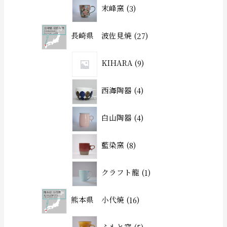
末峰窯
3
長崎県 波佐見焼
27
KIHARA
9
西海陶器
4
白山陶器
4
藍染窯
8
クラフト龍
1
熊本県 小代焼
16
ふもと窯
5