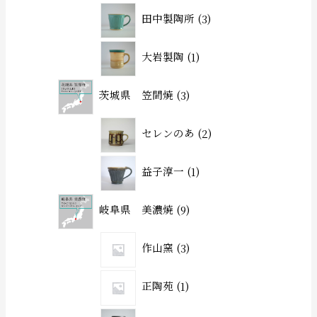
田中製陶所
3
大岩製陶
1
茨城県 笠間焼
3
セレンのあ
2
益子淳一
1
岐阜県 美濃焼
9
作山窯
3
正陶苑
1