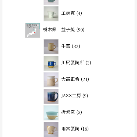
工房爽
4
栃木県 益子焼
90
牛窯
32
川尻製陶所
3
大高正希
21
JAZZ工房
9
折越窯
3
雨宮製陶
16