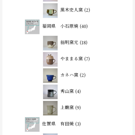
黒木史人窯
2
福岡県 小石原焼
40
翁明窯元
18
やままる窯
7
カネハ窯
2
秀山窯
4
上鶴窯
9
佐賀県 有田焼
3