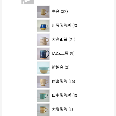
牛窯
32
川尻製陶所
3
大高正希
21
JAZZ工房
9
折越窯
3
雨宮製陶
16
田中製陶所
3
大岩製陶
1