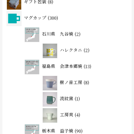
ギフト包装
8
マグカップ
300
石川県 九谷焼
2
ハレクタニ
2
福島県 会津本郷焼
13
樹ノ音工房
8
流紋窯
1
工房爽
4
栃木県 益子焼
90