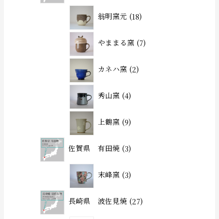
翁明窯元
18
やままる窯
7
カネハ窯
2
秀山窯
4
上鶴窯
9
佐賀県 有田焼
3
末峰窯
3
長崎県 波佐見焼
27