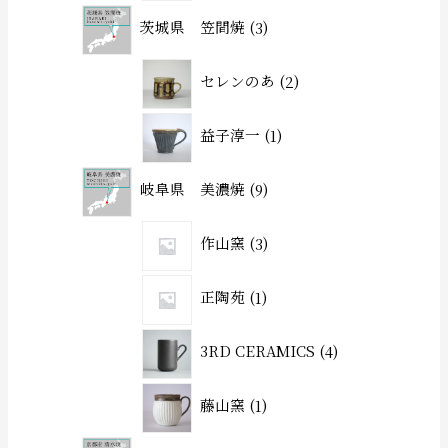
茨城県 笠間焼
3
セレンのあ
2
益子淳一
1
岐阜県 美濃焼
9
作山窯
3
正陶苑
1
3RD CERAMICS
4
藤山窯
1