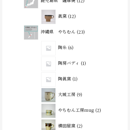
鹿児島県 薩摩焼
12
眞窯
12
沖縄県 やちむん
23
陶糸
6
陶房バディ
1
陶眞窯
1
大城工房
9
やちむん工房mug
2
横田屋窯
2