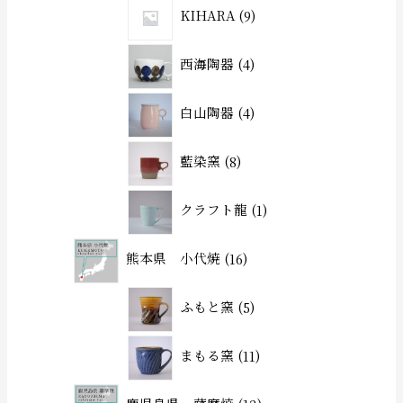
KIHARA
9
西海陶器
4
白山陶器
4
藍染窯
8
クラフト龍
1
熊本県 小代焼
16
ふもと窯
5
まもる窯
11