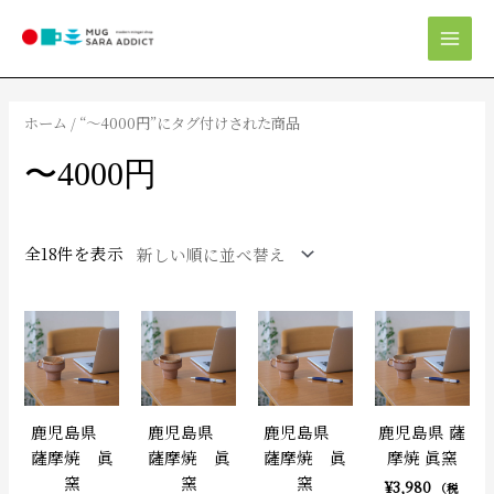
内
Mai
容
Men
を
新
ス
し
キ
い
ホーム
/ “〜4000円”にタグ付けされた商品
順
ッ
プ
〜4000円
全18件を表示
鹿児島県
鹿児島県
鹿児島県
鹿児島県 薩
薩摩焼 眞
薩摩焼 眞
薩摩焼 眞
摩焼 眞窯
窯
窯
窯
¥
3,980
（税