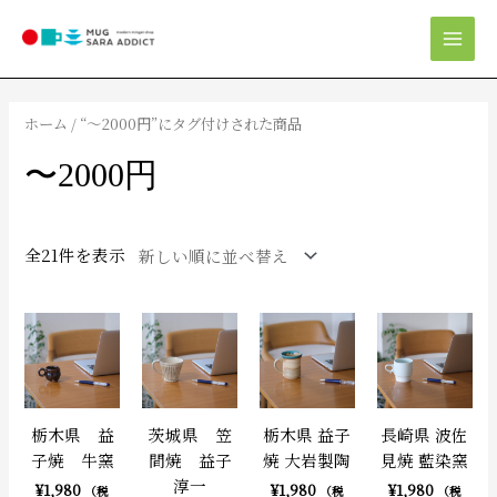
内
Mai
容
Men
を
新
ス
し
キ
い
ホーム
/ “〜2000円”にタグ付けされた商品
順
ッ
プ
〜2000円
全21件を表示
栃木県 益
茨城県 笠
栃木県 益子
長崎県 波佐
子焼 牛窯
間焼 益子
焼 大岩製陶
見焼 藍染窯
淳一
¥
1,980
¥
1,980
¥
1,980
（税
（税
（税