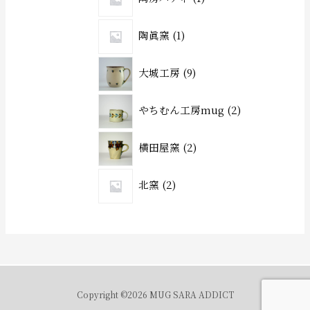
陶眞窯
1
大城工房
9
やちむん工房mug
2
横田屋窯
2
北窯
2
Copyright ©2026 MUG SARA ADDICT