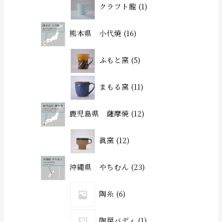
クラフト龍
1
熊本県 小代焼
16
ふもと窯
5
まもる窯
11
鹿児島県 薩摩焼
12
眞窯
12
沖縄県 やちむん
23
陶糸
6
陶房バディ
1