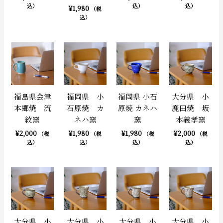
込）
込）
込）
¥
1,980
（税
込）
福島県会津
福岡県 小
福岡県 小石
大分県 小
本郷焼 流
石原焼 カ
原焼 カネハ
鹿田焼 坂
紋窯
ネハ窯
窯
本義孝窯
¥
2,000
¥
1,980
¥
1,980
¥
2,000
（税
（税
（税
（税
込）
込）
込）
込）
大分県 小
大分県 小
大分県 小
大分県 小