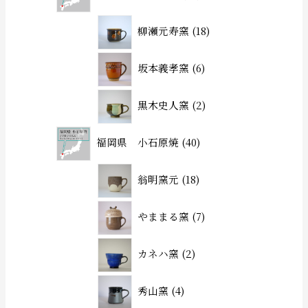
柳瀬元寿窯
18
坂本義孝窯
6
黒木史人窯
2
福岡県 小石原焼
40
翁明窯元
18
やままる窯
7
カネハ窯
2
秀山窯
4