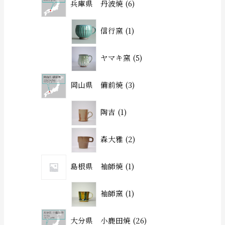
兵庫県 丹波焼
6
信行窯
1
ヤマキ窯
5
岡山県 備前焼
3
陶吉
1
森大雅
2
島根県 袖師焼
1
袖師窯
1
大分県 小鹿田焼
26