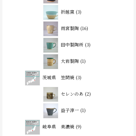
折越窯
3
雨宮製陶
16
田中製陶所
3
大岩製陶
1
茨城県 笠間焼
3
セレンのあ
2
益子淳一
1
岐阜県 美濃焼
9