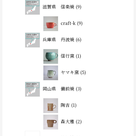
滋賀県 信楽焼
9
craft-k
9
兵庫県 丹波焼
6
信行窯
1
ヤマキ窯
5
岡山県 備前焼
3
陶吉
1
森大雅
2