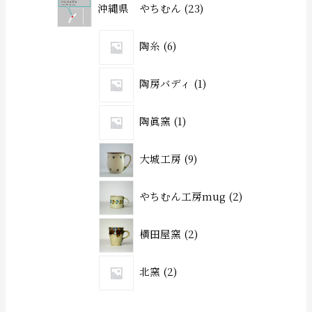
沖縄県 やちむん
23
陶糸
6
陶房バディ
1
陶眞窯
1
大城工房
9
やちむん工房mug
2
横田屋窯
2
北窯
2