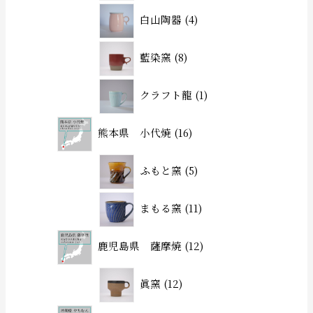
白山陶器
4
藍染窯
8
クラフト龍
1
熊本県 小代焼
16
ふもと窯
5
まもる窯
11
鹿児島県 薩摩焼
12
眞窯
12