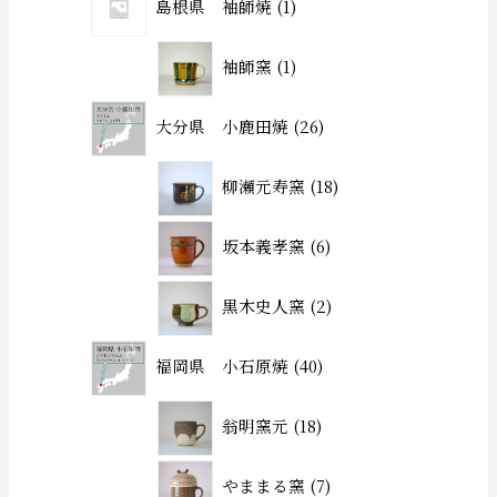
島根県 袖師焼
1
袖師窯
1
大分県 小鹿田焼
26
柳瀬元寿窯
18
坂本義孝窯
6
黒木史人窯
2
福岡県 小石原焼
40
翁明窯元
18
やままる窯
7