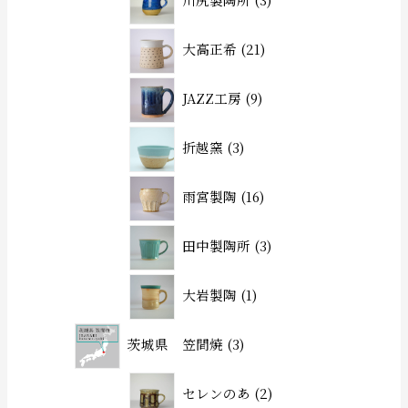
大高正希
21
JAZZ工房
9
折越窯
3
雨宮製陶
16
田中製陶所
3
大岩製陶
1
茨城県 笠間焼
3
セレンのあ
2