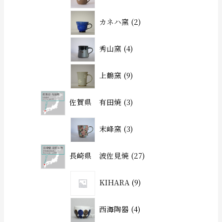
カネハ窯
2
秀山窯
4
上鶴窯
9
佐賀県 有田焼
3
末峰窯
3
長崎県 波佐見焼
27
KIHARA
9
西海陶器
4