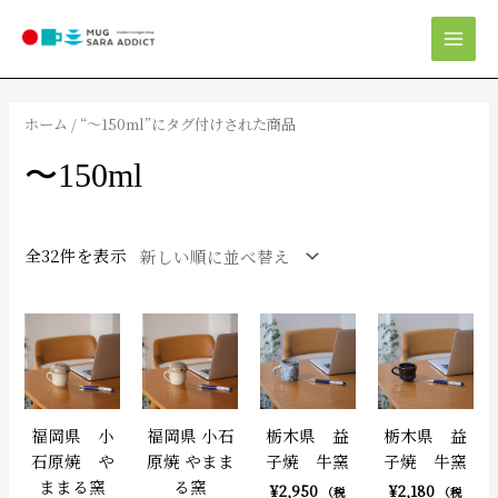
内
Mai
容
Men
を
新
ス
し
キ
い
ホーム
/ “〜150ml”にタグ付けされた商品
順
ッ
プ
〜150ml
全32件を表示
福岡県 小
福岡県 小石
栃木県 益
栃木県 益
石原焼 や
原焼 やまま
子焼 牛窯
子焼 牛窯
ままる窯
る窯
¥
2,950
¥
2,180
（税
（税