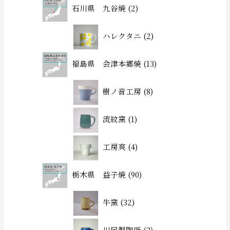
石川県 九谷焼
2
ハレクタニ
2
福島県 会津本郷焼
13
樹ノ音工房
8
流紋窯
1
工房爽
4
栃木県 益子焼
90
牛窯
32
川尻製陶所
3