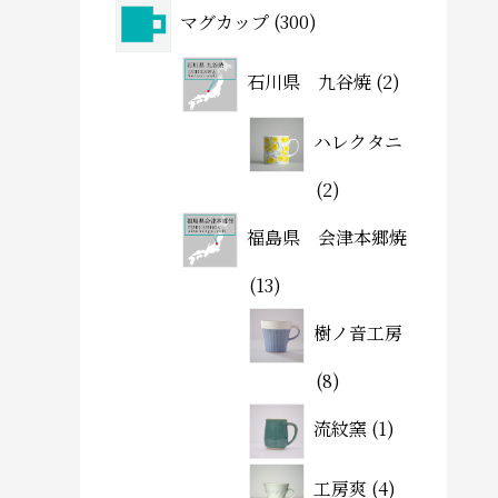
マグカップ
300
石川県 九谷焼
2
ハレクタニ
2
福島県 会津本郷焼
13
樹ノ音工房
8
流紋窯
1
工房爽
4