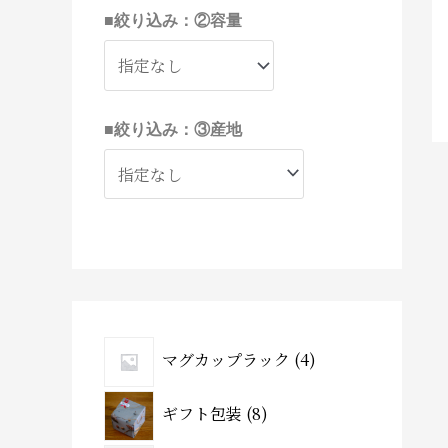
■絞り込み：②容量
■絞り込み：③産地
マグカップラック
4
ギフト包装
8