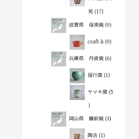
苑
17
滋賀県 信楽焼
9
craft-k
9
兵庫県 丹波焼
6
信行窯
1
ヤマキ窯
5
岡山県 備前焼
3
陶吉
1