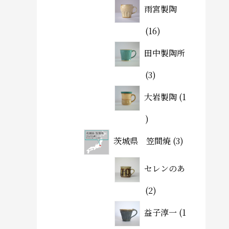
雨宮製陶
16
田中製陶所
3
大岩製陶
1
茨城県 笠間焼
3
セレンのあ
2
益子淳一
1