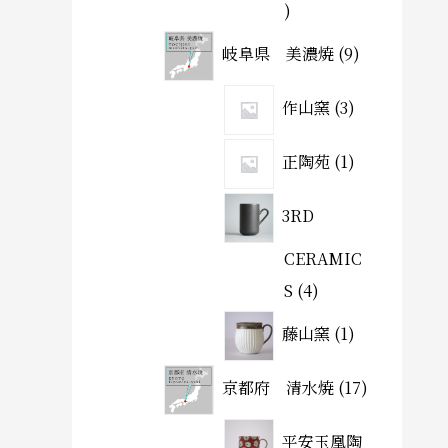
岐阜県 美濃焼
9
作山窯
3
正陶苑
1
3RD
CERAMIC
S
4
藤山窯
1
京都府 清水焼
17
平安玉凰陶