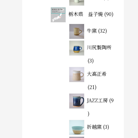
栃木県 益子焼
90
牛窯
32
川尻製陶所
3
大高正希
21
JAZZ工房
9
折越窯
3