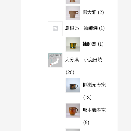
森大雅
2
島根県 袖師焼
1
袖師窯
1
大分県 小鹿田焼
26
柳瀬元寿窯
18
坂本義孝窯
6