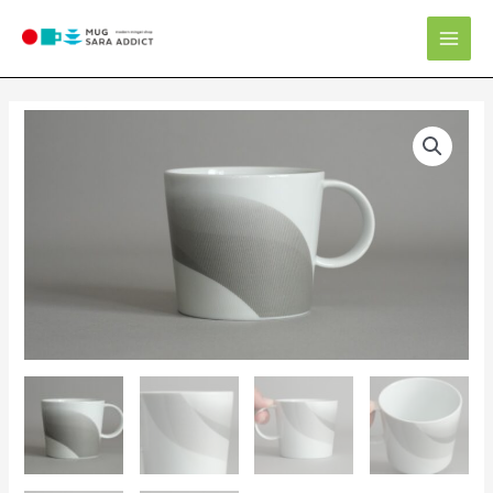
内
Mai
容
Men
を
ス
キ
マ
ッ
グ
プ
カ
ッ
プ
個