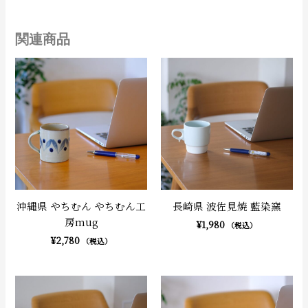
関連商品
沖縄県 やちむん やちむん工
長崎県 波佐見焼 藍染窯
房mug
¥
1,980
（税込）
¥
2,780
（税込）