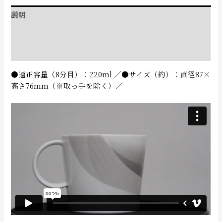
説明
追加情報
レビュー (0)
●適正容量（8分目）：220ml ／●サイズ（約）：直径87×
高さ76mm（※取っ手を除く）／