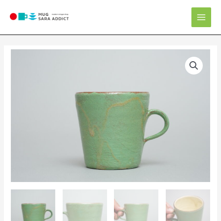
内
Mai
容
Men
を
ス
キ
ッ
プ