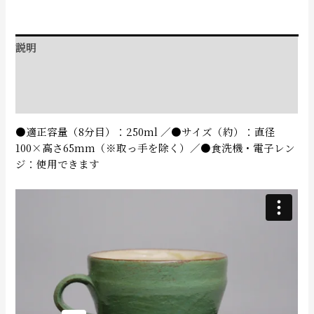
説明
追加情報
レビュー (0)
●適正容量（8分目）：250ml ／●サイズ（約）：直径
100×高さ65mm（※取っ手を除く）／●食洗機・電子レン
ジ：使用できます