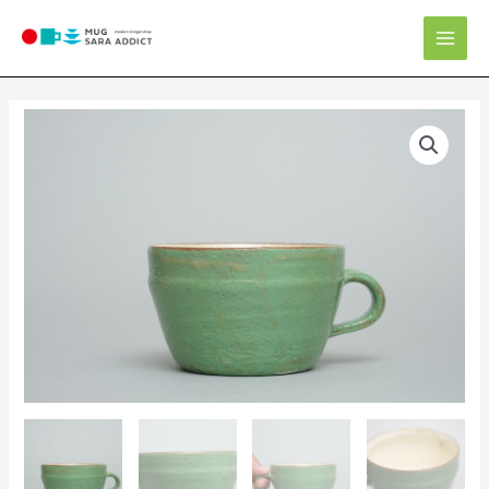
内
Mai
容
Men
を
ス
キ
ッ
プ