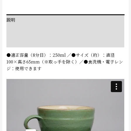
説明
追加情報
レビュー (0)
●適正容量（8分目）：250ml ／●サイズ（約）：直径
100×高さ65mm（※取っ手を除く）／●食洗機・電子レン
ジ：使用できます