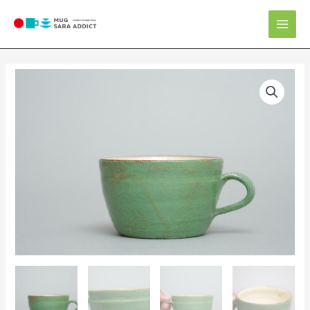
内
Mai
容
Men
を
ス
キ
ッ
プ