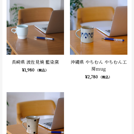
長崎県 波佐見焼 藍染窯
沖縄県 やちむん やちむん工
房mug
¥
1,980
（税込）
¥
2,780
（税込）