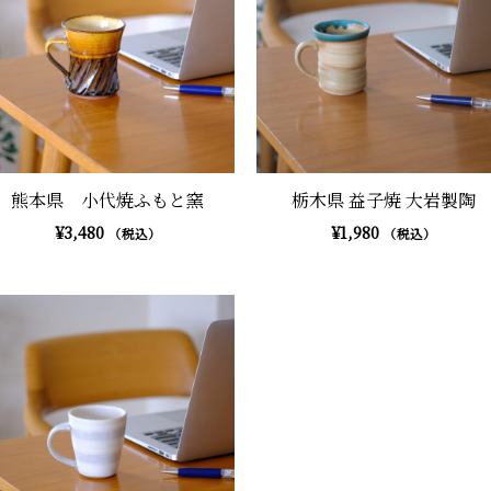
熊本県 小代焼ふもと窯
栃木県 益子焼 大岩製陶
¥
3,480
¥
1,980
（税込）
（税込）