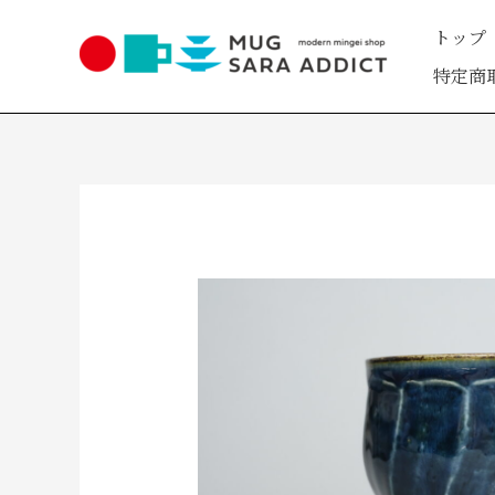
内
トップ
容
を
特定商
ス
キ
ッ
プ