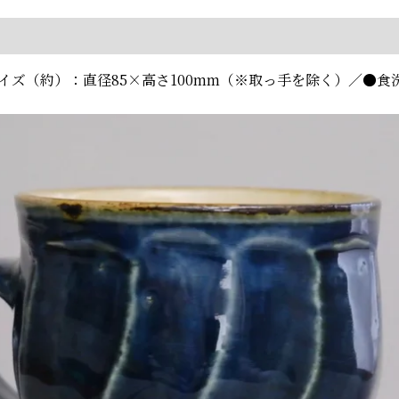
●サイズ（約）：直径85×高さ100mm（※取っ手を除く）／●