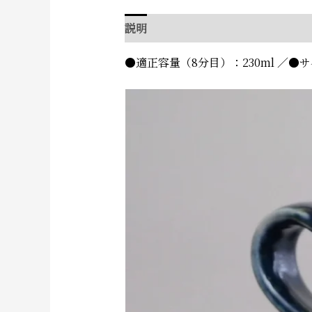
説明
追加情報
レビュー (0)
●適正容量（8分目）：230ml ／