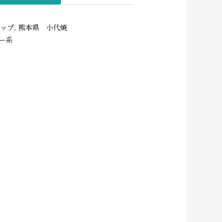
カップ
,
熊本県 小代焼
ー系