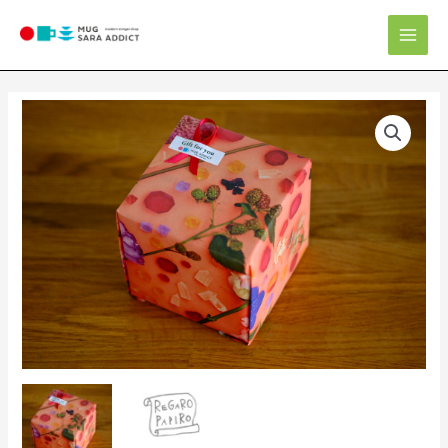
内
Mai
容
Men
を
ス
キ
限
ッ
定
プ
数
量
ギ
フ
ト
包
装
003
個