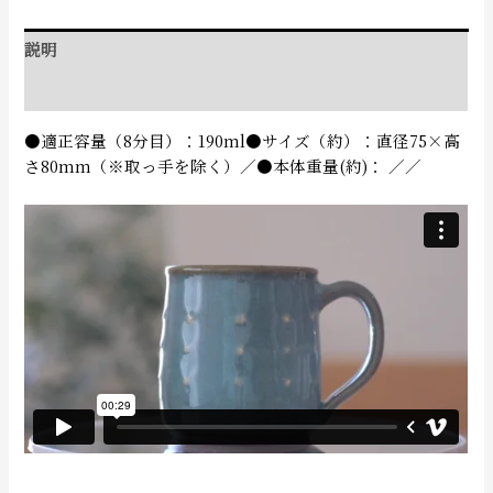
説明
追加情報
●適正容量（8分目）：190ml●サイズ（約）：直径75×高
さ80mm（※取っ手を除く）／●本体重量(約)： ／／