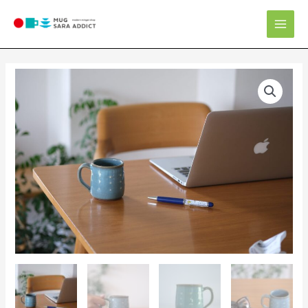
内
Mai
容
Men
を
ス
キ
ッ
プ