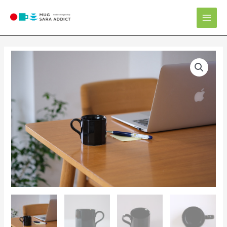
内
Mai
容
Men
を
ス
キ
ッ
プ