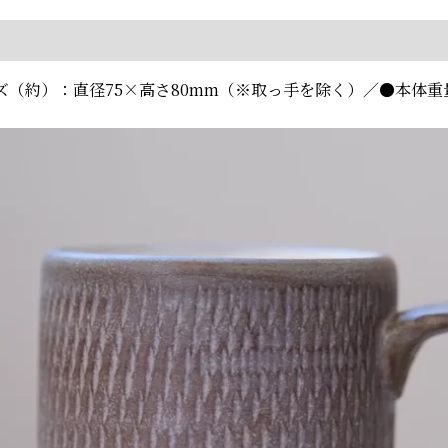
ズ（約）：直径75×高さ80mm（※取っ手を除く）／●本体重量(