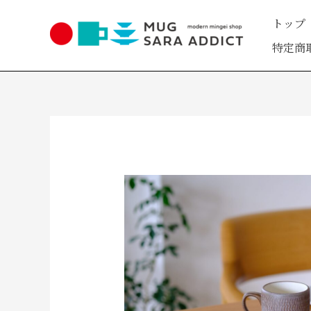
内
トップ
容
を
特定商
ス
キ
ッ
プ