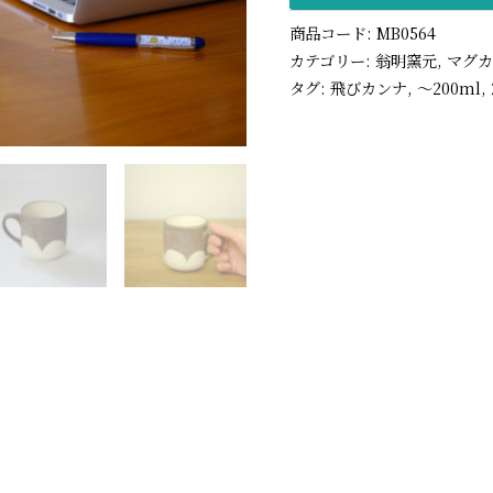
商品コード:
MB0564
カテゴリー:
翁明窯元
,
マグ
タグ:
飛びカンナ
,
〜200ml
,