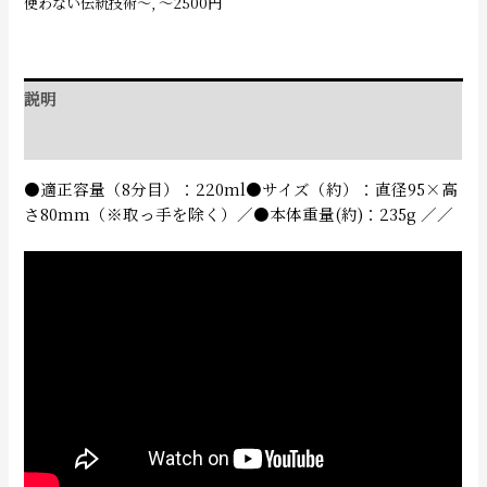
使わない伝統技術〜
,
〜2500円
説明
追加情報
●適正容量（8分目）：220ml●サイズ（約）：直径95×高
さ80mm（※取っ手を除く）／●本体重量(約)：235g ／／