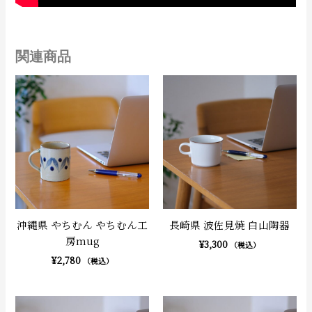
関連商品
沖縄県 やちむん やちむん工
長崎県 波佐見焼 白山陶器
房mug
¥
3,300
（税込）
¥
2,780
（税込）