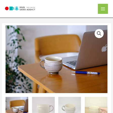
内
Mai
容
Men
を
ス
キ
ッ
プ