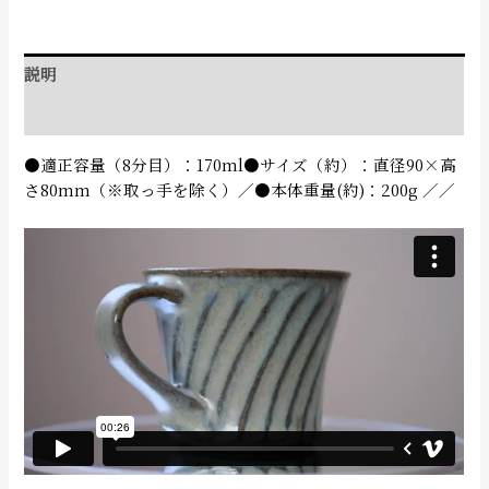
説明
追加情報
●適正容量（8分目）：170ml●サイズ（約）：直径90×高
さ80mm（※取っ手を除く）／●本体重量(約)：200g ／／