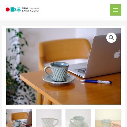
内
Mai
容
Men
を
ス
キ
ッ
プ