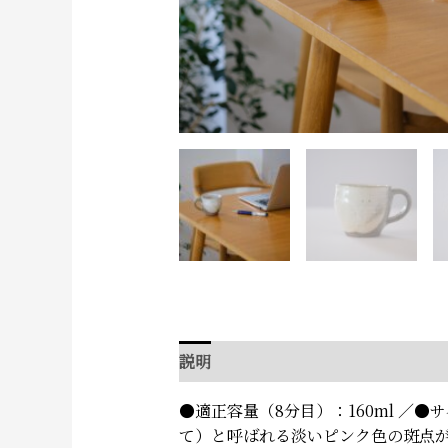
説明
追加情報
●適正容量（8分目）：160ml ／●
て）と呼ばれる淡いピンク色の斑点