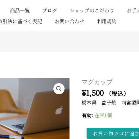
商品一覧
ブログ
ショップのこだわり
お手
取引法に基づく表記
お問い合わせ
利用規約
マ
マグカップ
グ
¥
1,500
（税込）
カ
栃木県 益子焼 雨宮製
ッ
プ
有効:
在庫1個
個
お買い物カゴに追