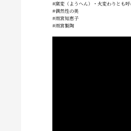
#窯変（ようへん）・火変わりとも
#偶然性の美
#雨宮知恵子
#雨宮製陶