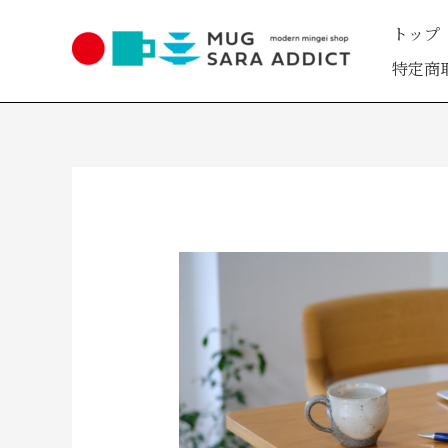
内
トップ
容
を
特定商
ス
キ
ッ
プ