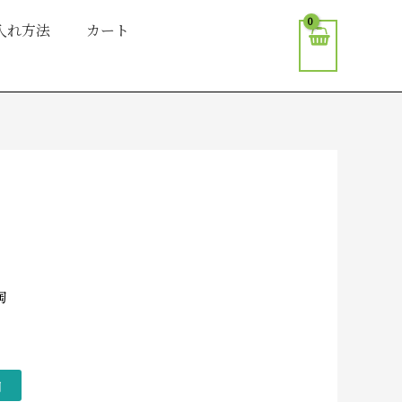
入れ方法
カート
陶
加