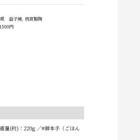
木県 益子焼
,
雨宮製陶
1500円
量(約)：220g ／#御本手（ごほん