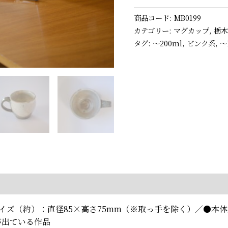
商品コード:
MB0199
カテゴリー:
マグカップ
,
栃
タグ:
〜200ml
,
ピンク系
,
〜
サイズ（約）：直径85×高さ75mm（※取っ手を除く）／●本体重
が出ている作品