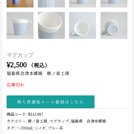
マグカップ
¥
2,500
（税込）
福島県会津本郷焼 樹ノ音工房
在庫切れ
再入荷通知メール登録はこちら
商品コード:
MA1487
カテゴリー:
樹ノ音工房
,
マグカップ
,
福島県 会津本郷焼
タグ:
〜200ml
,
シノギ
,
ブルー系