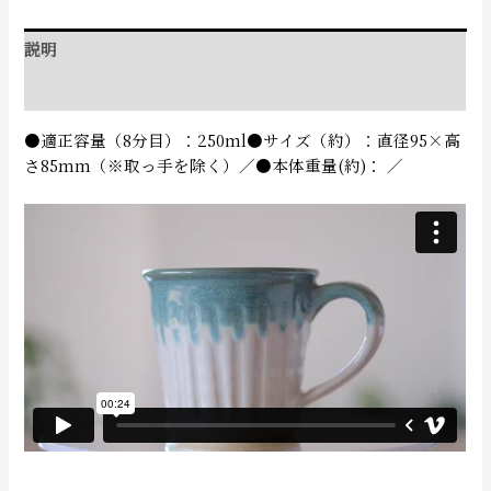
説明
追加情報
●適正容量（8分目）：250ml●サイズ（約）：直径95×高
さ85mm（※取っ手を除く）／●本体重量(約)： ／