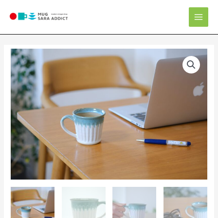
内
Mai
容
Men
を
ス
キ
ッ
プ