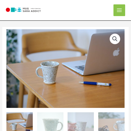
内
Mai
容
Men
を
ス
キ
ッ
プ