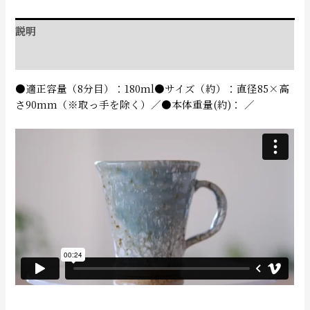
説明
追加情報
●適正容量（8分目）：180ml●サイズ（約）：直径85×高
さ90mm（※取っ手を除く）／●本体重量(約)： ／