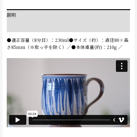
説明
追加情報
●適正容量（8分目）：230ml●サイズ（約）：直径80×高
さ85mm（※取っ手を除く）／●本体重量(約)：210g ／