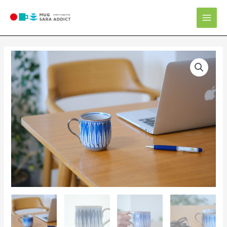
内
Mai
容
Men
を
ス
キ
マ
ッ
グ
プ
カ
ッ
プ
個