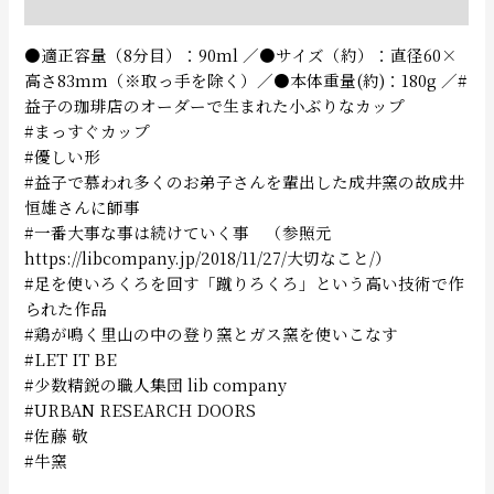
追加情報
●適正容量（8分目）：90ml ／●サイズ（約）：直径60×
高さ83mm（※取っ手を除く）／●本体重量(約)：180g ／#
益子の珈琲店のオーダーで生まれた小ぶりなカップ
#まっすぐカップ
#優しい形
#益子で慕われ多くのお弟子さんを輩出した成井窯の故成井
恒雄さんに師事
#一番大事な事は続けていく事 （参照元
https://libcompany.jp/2018/11/27/大切なこと/）
#足を使いろくろを回す「蹴りろくろ」という高い技術で作
られた作品
#鶏が鳴く里山の中の登り窯とガス窯を使いこなす
#LET IT BE
#少数精鋭の職人集団 lib company
#URBAN RESEARCH DOORS
#佐藤 敬
#牛窯