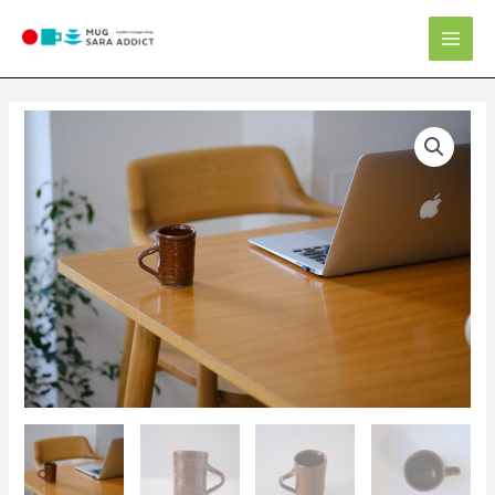
内
Mai
容
Men
を
ス
キ
マ
ッ
グ
プ
カ
ッ
プ
個