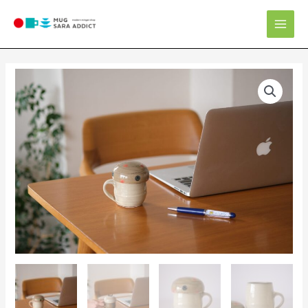
内
Mai
容
Men
を
ス
キ
マ
ッ
グ
プ
カ
ッ
プ
個