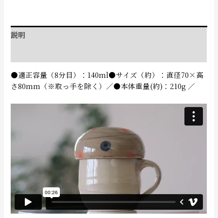
説明
追加情報
●適正容量（8分目）：140ml●サイズ（約）：直径70×高
さ80mm（※取っ手を除く）／●本体重量(約)：210g ／