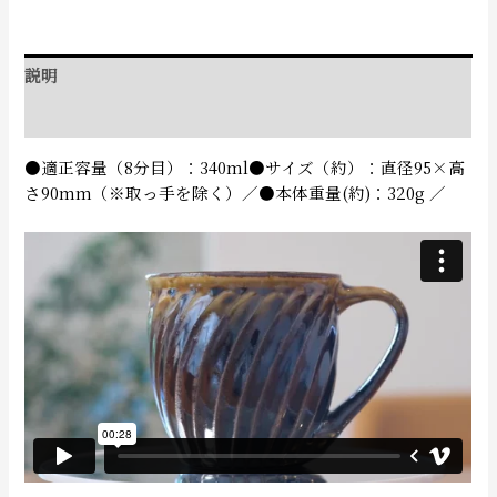
説明
追加情報
●適正容量（8分目）：340ml●サイズ（約）：直径95×高
さ90mm（※取っ手を除く）／●本体重量(約)：320g ／