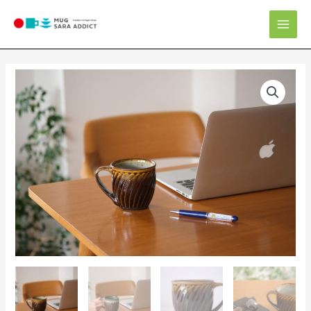
内
Mai
容
Men
を
ス
キ
ッ
プ