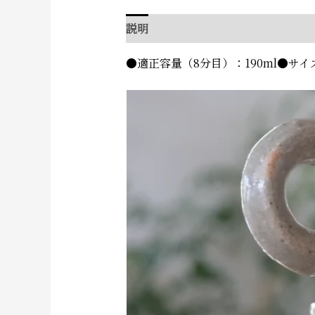
説明
追加情報
●適正容量（8分目）：190ml●サイ