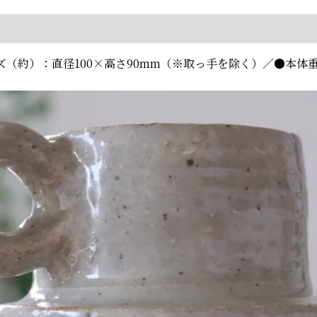
ズ（約）：直径100×高さ90mm（※取っ手を除く）／●本体重