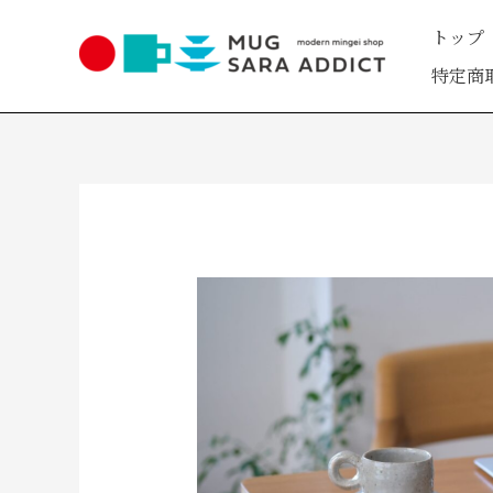
内
トップ
容
を
特定商
ス
キ
ッ
プ