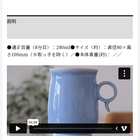
説明
追加情報
●適正容量（8分目）：280ml●サイズ（約）：直径80×高
さ100mm（※取っ手を除く）／●本体重量(約)： ／／