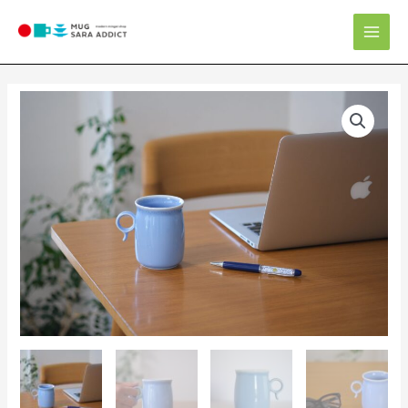
内
Mai
容
Men
を
ス
キ
ッ
プ