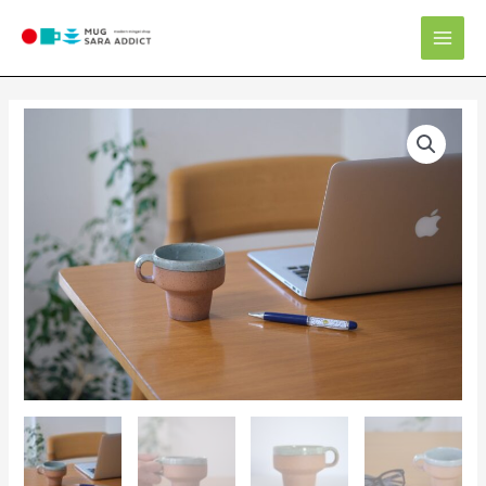
内
Mai
容
Men
を
ス
キ
マ
ッ
グ
プ
カ
ッ
プ
個