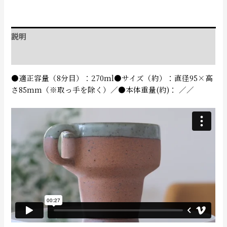
説明
追加情報
●適正容量（8分目）：270ml●サイズ（約）：直径95×高
さ85mm（※取っ手を除く）／●本体重量(約)： ／／