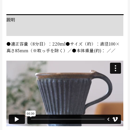
説明
追加情報
●適正容量（8分目）：220ml●サイズ（約）：直径100×
高さ85mm（※取っ手を除く）／●本体重量(約)： ／／