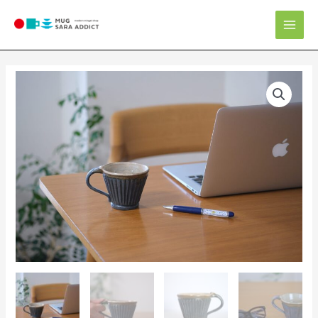
内
Mai
容
Men
を
ス
キ
ッ
プ