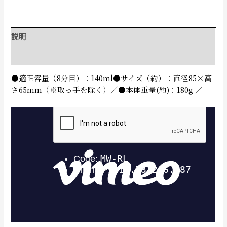
説明
追加情報
●適正容量（8分目）：140ml●サイズ（約）：直径85×高
さ65mm（※取っ手を除く）／●本体重量(約)：180g ／