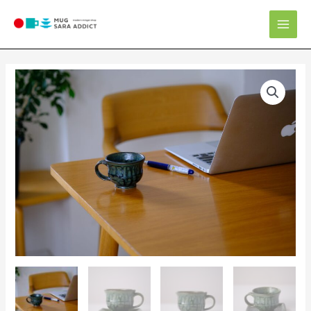
内
Mai
容
Men
を
ス
キ
マ
ッ
グ
プ
カ
ッ
プ
＆
ソ
ー
サ
ー
個