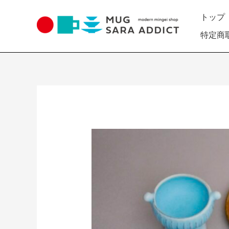
内
トップ
容
を
特定商
ス
キ
ッ
プ
Post
navigation